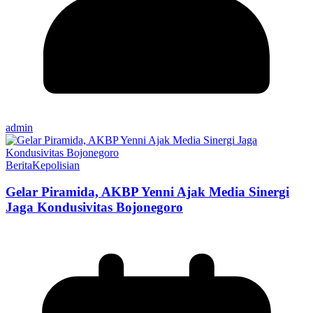
admin
Berita
Kepolisian
Gelar Piramida, AKBP Yenni Ajak Media Sinergi
Jaga Kondusivitas Bojonegoro