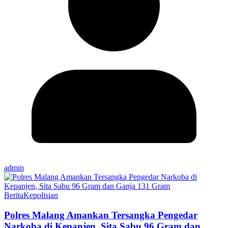
admin
Berita
Kepolisian
Polres Malang Amankan Tersangka Pengedar
Narkoba di Kepanjen, Sita Sabu 96 Gram dan