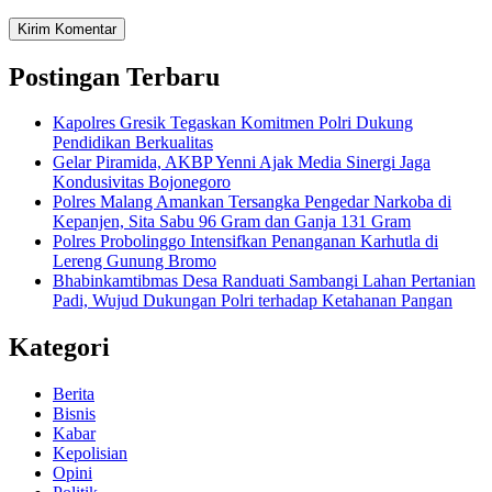
Postingan Terbaru
Kapolres Gresik Tegaskan Komitmen Polri Dukung
Pendidikan Berkualitas
Gelar Piramida, AKBP Yenni Ajak Media Sinergi Jaga
Kondusivitas Bojonegoro
Polres Malang Amankan Tersangka Pengedar Narkoba di
Kepanjen, Sita Sabu 96 Gram dan Ganja 131 Gram
Polres Probolinggo Intensifkan Penanganan Karhutla di
Lereng Gunung Bromo
Bhabinkamtibmas Desa Randuati Sambangi Lahan Pertanian
Padi, Wujud Dukungan Polri terhadap Ketahanan Pangan
Kategori
Berita
Bisnis
Kabar
Kepolisian
Opini