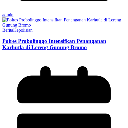
admin
Berita
Kepolisian
Polres Probolinggo Intensifkan Penanganan
Karhutla di Lereng Gunung Bromo