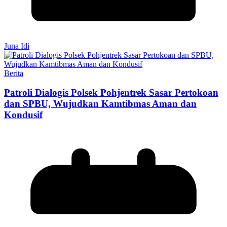
Juna Idi
Berita
Patroli Dialogis Polsek Pohjentrek Sasar Pertokoan
dan SPBU, Wujudkan Kamtibmas Aman dan
Kondusif