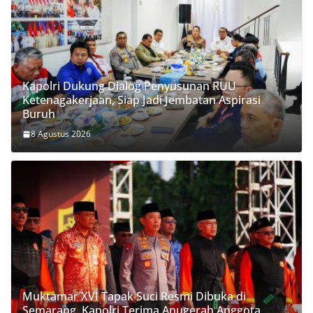
Kapolri Dukung Dialog Penyusunan RUU
Ketenagakerjaan, Siap Jadi Jembatan Aspirasi
Buruh
8 Agustus 2026
Muktamar XVI Tapak Suci Resmi Dibuka di
Semarang, Kapolri Terima Anugerah Anggota