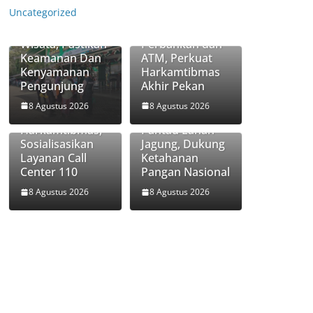
Polres Pasuruan
Patroli Presisi
Uncategorized
Kota Hadir di
Polsek Nguling
Destinasi
Sasar
Wisata, Pastikan
Perbankan dan
Keamanan Dan
ATM, Perkuat
Kenyamanan
Harkamtibmas
Pengunjung
Akhir Pekan
Patroli Akhir
Bhabinkamtibm
Pekan Polsek
as Desa
8 Agustus 2026
8 Agustus 2026
Grati Perkuat
Penunggul
Harkamtibmas,
Pantau Lahan
Sosialisasikan
Jagung, Dukung
Layanan Call
Ketahanan
Center 110
Pangan Nasional
8 Agustus 2026
8 Agustus 2026