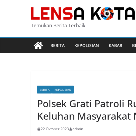
Skip
to
content
Temukan Berita Terbaik
BERITA
KEPOLISIAN
KABAR
B
BERITA
KEPOLISIAN
Polsek Grati Patroli 
Keluhan Masyarakat M
22 Oktober 2023
admin