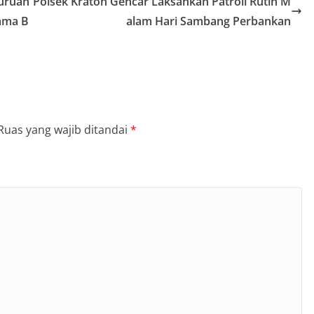
suruan
Polsek Kraton Gencar Laksankan Patroli Rutin M
ama B
alam Hari Sambang Perbankan
Ruas yang wajib ditandai
*