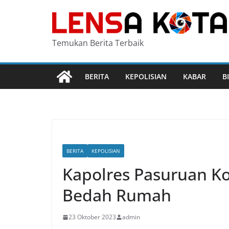
Skip
to
content
Temukan Berita Terbaik
BERITA
KEPOLISIAN
KABAR
B
BERITA
KEPOLISIAN
Kapolres Pasuruan K
Bedah Rumah
23 Oktober 2023
admin