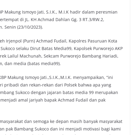
P Makung Ismoyo Jati, S.I.K., M.I.K hadir dalam peresmian
tempat di JL. KH Achmad Dahlan Gg. 3 RT.3/RW.2,
. Senin (23/10/2023).
eh Irjenpol (Purn) Achmad Fudail, Kapolres Pasuruan Kota
g Sukoco selaku Dirut Batas Media99, Kapolsek Purworejo AKP
entrek Lailul Machunah, Sekcam Purworejo Bambang Hariadi,
m, dan media (batas media99).
 Makung Ismoyo Jati.,S.I.K.,M.I.K. menyampaikan, “ini
iri pribadi dan rekan-rekan dari Polsek bahwa apa yang
ambang Sukoco dengan jajaran batas media 99 merupakan
 menjadi amal jariyah bapak Achmad Fudail dan pak
gi masyarakat dan semoga ke depan masih banyak masyarakat
an pak Bambang Sukoco dan ini menjadi motivasi bagi kami