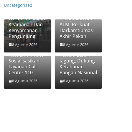
Polres Pasuruan
Patroli Presisi
Uncategorized
Kota Hadir di
Polsek Nguling
Destinasi
Sasar
Wisata, Pastikan
Perbankan dan
Keamanan Dan
ATM, Perkuat
Kenyamanan
Harkamtibmas
Pengunjung
Akhir Pekan
Patroli Akhir
Bhabinkamtibm
Pekan Polsek
as Desa
8 Agustus 2026
8 Agustus 2026
Grati Perkuat
Penunggul
Harkamtibmas,
Pantau Lahan
Sosialisasikan
Jagung, Dukung
Layanan Call
Ketahanan
Center 110
Pangan Nasional
8 Agustus 2026
8 Agustus 2026