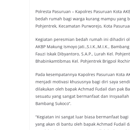
Polresta Pasuruan – Kapolres Pasuruan Kota AKB
bedah rumah bagi warga kurang mampu yang ber
Pohjentrek, Kecamatan Purworejo, Kota Pasuruan
Kegiatan peresmian bedah rumah ini dihadiri ol
AKBP Makung Ismoyo Jati.,S.I.K.,M.I.K., Bamban
Fauzi Iskak Dibyantoro, S.A.P., Lurah Kel. Pohj
Bhabinkamtibmas Kel. Pohjentrek Brigpol Rochi
Pada kesempatannya Kapolres Pasuruan Kota AKBP
menjadi motivasi khususnya bagi diri saya send
dilakukan oleh bapak Achmad Fudail dan pak B
sesuatu yang sangat bermanfaat dan Insyaallah
Bambang Sukoco”.
“Kegiatan ini sangat luar biasa bermanfaat ba
yang akan di bantu oleh bapak Achmad Fudail d