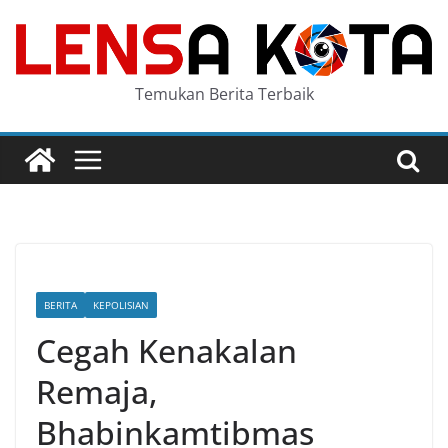
Skip
to
content
Temukan Berita Terbaik
BERITA
KEPOLISIAN
Cegah Kenakalan
Remaja,
Bhabinkamtibmas