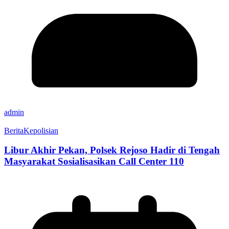
admin
Berita
Kepolisian
Libur Akhir Pekan, Polsek Rejoso Hadir di Tengah
Masyarakat Sosialisasikan Call Center 110