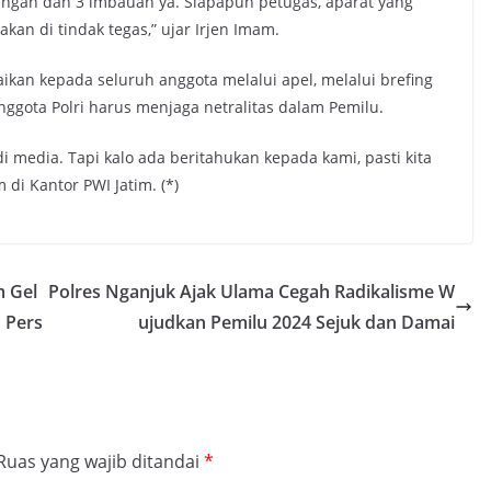
arangan dan 3 imbauan ya. Siapapun petugas, aparat yang
kan di tindak tegas,” ujar Irjen Imam.
an kepada seluruh anggota melalui apel, melalui brefing
gota Polri harus menjaga netralitas dalam Pemilu.
 media. Tapi kalo ada beritahukan kepada kami, pasti kita
 di Kantor PWI Jatim. (*)
m Gel
Polres Nganjuk Ajak Ulama Cegah Radikalisme W
 Pers
ujudkan Pemilu 2024 Sejuk dan Damai
Ruas yang wajib ditandai
*