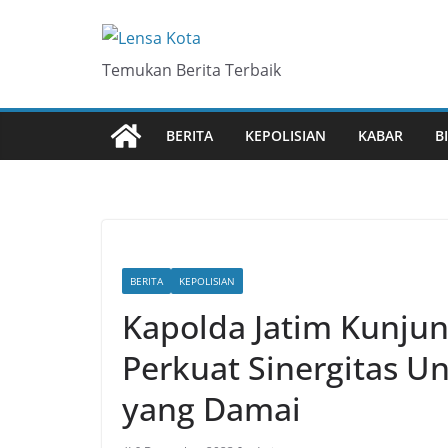
Skip
to
content
Temukan Berita Terbaik
BERITA
KEPOLISIAN
KABAR
B
BERITA
KEPOLISIAN
Kapolda Jatim Kunjun
Perkuat Sinergitas 
yang Damai