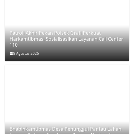
Patroli Akhir Pekan Polsek Grati Perkuat
Harkamtibmas, Sosialisasikan Layanan Call Center
110
8 Agustus 2026
Bhabinkamtibmas Desa Penunggul Pantau Lahan