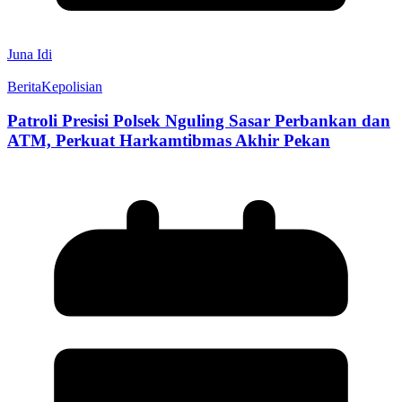
Juna Idi
Berita
Kepolisian
Patroli Presisi Polsek Nguling Sasar Perbankan dan
ATM, Perkuat Harkamtibmas Akhir Pekan