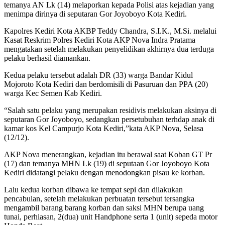
temanya AN Lk (14) melaporkan kepada Polisi atas kejadian yang
menimpa dirinya di seputaran Gor Joyoboyo Kota Kediri.
Kapolres Kediri Kota AKBP Teddy Chandra, S.I.K., M.Si. melalui
Kasat Reskrim Polres Kediri Kota AKP Nova Indra Pratama
mengatakan setelah melakukan penyelidikan akhirnya dua terduga
pelaku berhasil diamankan.
Kedua pelaku tersebut adalah DR (33) warga Bandar Kidul
Mojoroto Kota Kediri dan berdomisili di Pasuruan dan PPA (20)
warga Kec Semen Kab Kediri.
“Salah satu pelaku yang merupakan residivis melakukan aksinya di
seputaran Gor Joyoboyo, sedangkan persetubuhan terhdap anak di
kamar kos Kel Campurjo Kota Kediri,”kata AKP Nova, Selasa
(12/12).
AKP Nova menerangkan, kejadian itu berawal saat Koban GT Pr
(17) dan temanya MHN Lk (19) di seputaan Gor Joyoboyo Kota
Kediri didatangi pelaku dengan menodongkan pisau ke korban.
Lalu kedua korban dibawa ke tempat sepi dan dilakukan
pencabulan, setelah melakukan perbuatan tersebut tersangka
mengambil barang barang korban dan saksi MHN berupa uang
tunai, perhiasan, 2(dua) unit Handphone serta 1 (unit) sepeda motor