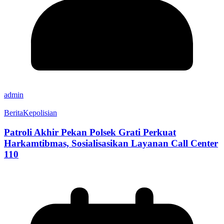
admin
Berita
Kepolisian
Patroli Akhir Pekan Polsek Grati Perkuat
Harkamtibmas, Sosialisasikan Layanan Call Center
110