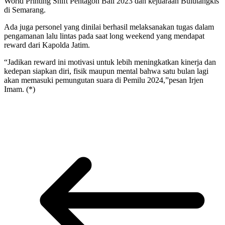
World Printing Shift Pentagon Bali 2023 dan kejuaraan Bulutangkis
di Semarang.
Ada juga personel yang dinilai berhasil melaksanakan tugas dalam
pengamanan lalu lintas pada saat long weekend yang mendapat
reward dari Kapolda Jatim.
“Jadikan reward ini motivasi untuk lebih meningkatkan kinerja dan
kedepan siapkan diri, fisik maupun mental bahwa satu bulan lagi
akan memasuki pemungutan suara di Pemilu 2024,”pesan Irjen
Imam. (*)