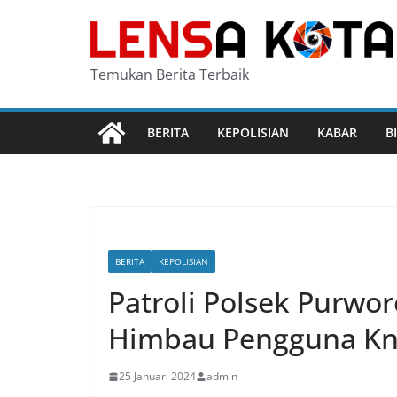
Skip
to
content
Temukan Berita Terbaik
BERITA
KEPOLISIAN
KABAR
B
BERITA
KEPOLISIAN
Patroli Polsek Purwo
Himbau Pengguna Kn
25 Januari 2024
admin