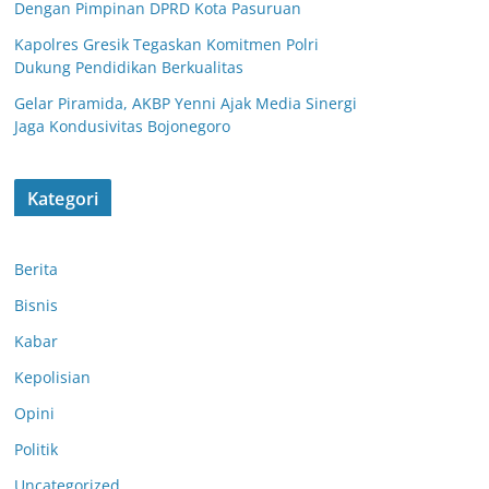
Dengan Pimpinan DPRD Kota Pasuruan
Kapolres Gresik Tegaskan Komitmen Polri
Dukung Pendidikan Berkualitas
Gelar Piramida, AKBP Yenni Ajak Media Sinergi
Jaga Kondusivitas Bojonegoro
Kategori
Berita
Bisnis
Polsek Nguling
Sambangi
Kabar
Perangkat Desa
Sudimulyo,
Kepolisian
Perkuat Sinergi
Kapolres
Opini
Harkamtibmas
Polsek Rejoso
Pasuruan Kota
dan
Tingkatkan
AKBP Arief
Politik
Sosialisasikan
Harkamtibmas
Ardiansyah
Layanan Call
Jelang Sholat
Uncategorized
Prasetya,