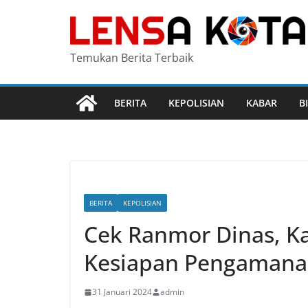
Skip
to
content
Temukan Berita Terbaik
BERITA
KEPOLISIAN
KABAR
B
BERITA
KEPOLISIAN
Cek Ranmor Dinas, K
Kesiapan Pengamana
31 Januari 2024
admin