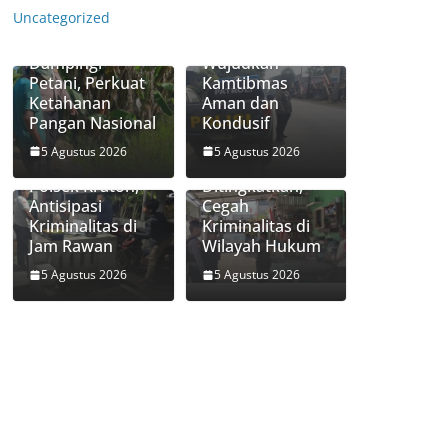
Bhabinkamtibm
Pohjentrek
Uncategorized
as Polsek Bugul
Sasar Pertokoan
Kidul Aktif
dan SPBU,
Dampingi
Wujudkan
Petani, Perkuat
Kamtibmas
Ketahanan
Aman dan
Patroli
Pangan Nasional
Kondusif
Kamtibmas Sat
Samapta Polres
5 Agustus 2026
5 Agustus 2026
Patroli Dini Hari
Pasuruan Kota
Polsek Kraton,
Ditingkatkan,
Antisipasi
Cegah
Kriminalitas di
Kriminalitas di
Jam Rawan
Wilayah Hukum
5 Agustus 2026
5 Agustus 2026