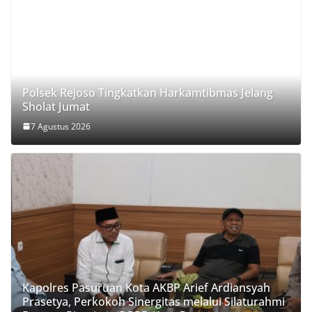
Polsek Rejoso Tingkatkan Harkamtibmas Jelang
Sholat Jumat
7 Agustus 2026
Kapolres Pasuruan Kota AKBP Arief Ardiansyah
Prasetya, Perkokoh Sinergitas melalui Silaturahmi