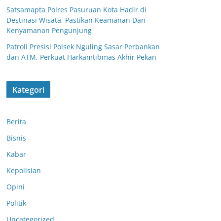
Satsamapta Polres Pasuruan Kota Hadir di
Destinasi Wisata, Pastikan Keamanan Dan
Kenyamanan Pengunjung
Patroli Presisi Polsek Nguling Sasar Perbankan
dan ATM, Perkuat Harkamtibmas Akhir Pekan
Kategori
Berita
Bisnis
Kabar
Kepolisian
Opini
Patroli Dialogis
Politik
Akhir Pekan,
Libur Akhir
Uncategorized