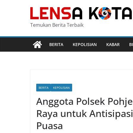
Skip
to
content
Temukan Berita Terbaik
BERITA
KEPOLISIAN
KABAR
B
BERITA
KEPOLISIAN
Anggota Polsek Pohjen
Raya untuk Antisipas
Puasa