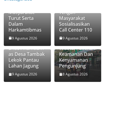
Polsek
Pekan, Polsek
Pohjentrek Ajak
Rejoso Hadir di
Masyarakat
Tengah
Turut Serta
Masyarakat
Dalam
Sosialisasikan
Satsamapta
Harkamtibmas
Call Center 110
Polres Pasuruan
Polri Hadir Di
Kota Hadir di
9 Agustus 2026
9 Agustus 2026
Tengah Petani,
Destinasi
Bhabinkamtibm
Wisata, Pastikan
as Desa Tambak
Keamanan Dan
Lekok Pantau
Kenyamanan
Lahan Jagung
Pengunjung
9 Agustus 2026
8 Agustus 2026