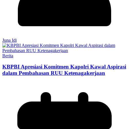
Juna Idi
Berita
KBPBI Apresiasi Komitmen Kapolri Kawal Aspirasi
dalam Pembahasan RUU Ketenagakerjaan