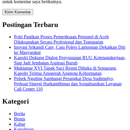
untuk komentar saya berikutnya.
Postingan Terbaru
Polri Pastikan Proses Pemeriksaan Personel di Aceh
Dilaksanakan Secara Profesional dan Transparan
Inovasi Srikandi Care, Cara Polres Lamongan Dekatkan Diri
ke Masyarakat
Kapolri Dukung Dialog Penyusunan RUU Ketenagakerjaan,
Siap Jadi Jembatan Aspirasi Buruh
Muktamar XVI Tapak Suci Resmi Dibuka di Semarang,
Kapolri Terima Anugerah Anggota Kehormatan
Polsek Nguling Sambangi Perangkat Desa Sudimulyo,
Perkuat Sinergi Harkamtibmas dan Sosialisasikan Layanan
Call Center 110
Kategori
Berita
Bisnis
Kabar
Kepolisian