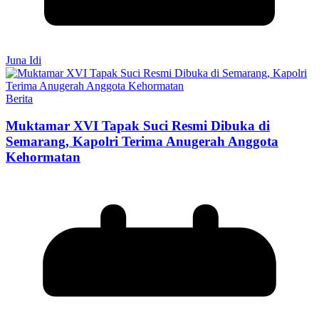
Juna Idi
Berita
Muktamar XVI Tapak Suci Resmi Dibuka di
Semarang, Kapolri Terima Anugerah Anggota
Kehormatan