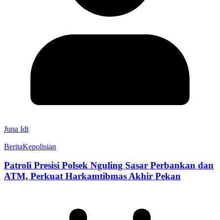
Juna Idi
Berita
Kepolisian
Patroli Presisi Polsek Nguling Sasar Perbankan dan
ATM, Perkuat Harkamtibmas Akhir Pekan