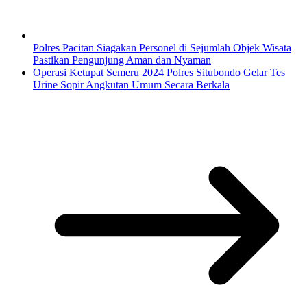
Polres Pacitan Siagakan Personel di Sejumlah Objek Wisata
Pastikan Pengunjung Aman dan Nyaman
Operasi Ketupat Semeru 2024 Polres Situbondo Gelar Tes
Urine Sopir Angkutan Umum Secara Berkala