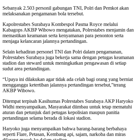
Sebanyak 2.503 personil gabungan TNI, Polri dan Pemkot akan
melaksanakan pengamanan bola tersebut.
Kapolrestabes Surabaya Kombespol Pasma Royce melalui
Kabagops AKBP Wibowo mengatakan, Polrestabes menjamin dan
memastikan keamanan serta kenyamanan para penonton serta
menjaga kelancaran jalannya pertandingan.
Selain kehadiran personel TNI dan Polri dalam pengamanan,
Polrestabes Surabaya juga bekerja sama dengan petugas keamanan
stadion dan steward untuk meningkatkan pengawasan di setiap
sudut area pertandingan.
“Upaya ini dilakukan agar tidak ada celah bagi orang yang berniat
mengganggu ketertiban jalannya pertandingan tersebut,”terang
AKBP Wibowo.
Ditempat terpisah Kasihumas Polrestabes Surabaya AKP Haryoko
Widhi menyampaikan, Masyarakat diimbau untuk tetap mematuhi
aturan dan petunjuk dari petugas kepolisian maupun panitia
pertandingan selama berada di lokasi stadion.
Haryoko juga menyampaikan bahwa barang-barang berbahaya
seperti Flare, Petasan, Kembang api, sajam, narkoba dan miras
dilarang masuk ke dalam stadion.