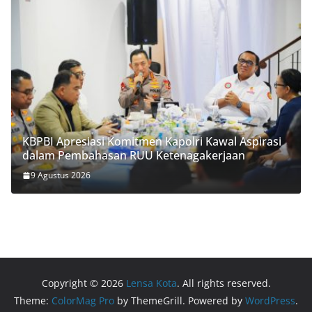
KBPBI Apresiasi Komitmen Kapolri Kawal Aspirasi
dalam Pembahasan RUU Ketenagakerjaan
9 Agustus 2026
Copyright © 2026
Lensa Kota
. All rights reserved.
Theme:
ColorMag Pro
by ThemeGrill. Powered by
WordPress
.