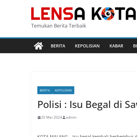
Skip
to
content
Temukan Berita Terbaik
BERITA
KEPOLISIAN
KABAR
B
BERITA
KEPOLISIAN
Polisi : Isu Begal di
20 Mei 2024
admin
KOTA MALANG – Isu begal kembali berhembus di K