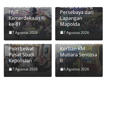
Gerakan Pangan
Ribuan Bonek
Murah Sambut
Mania Dukung
HUT
Persebaya dari
Kemerdekaan RI
Lapangan
ke-81
Mapolda
Universitas
DVI Polda Jatim
7 Agustus 2026
7 Agustus 2026
Palangka Raya
Serahkan
Perkuat SDM
Jenazah Kelima
Polri Lewat
Korban KM
Pusat Studi
Mutiara Sentosa
Kepolisian
II
7 Agustus 2026
6 Agustus 2026