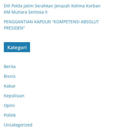
DVI Polda Jatim Serahkan Jenazah Kelima Korban
KM Mutiara Sentosa II
PENGGANTIAN KAPOLRI “KOMPETENSI ABSOLUT
PRESIDEN”
Kategori
Berita
Bisnis
Kabar
Kepolisian
Opini
Polda Jatim
Gelar Nobar
Politik
Polres Blitar
Final Piala
Uncategorized
Kota Gelar
Presiden 2026,