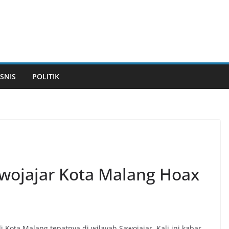
ISNIS
POLITIK
 Sawojajar Kota Malang Hoax
ota Malang tepatnya di wilayah Sawojajar. Kali ini kabar