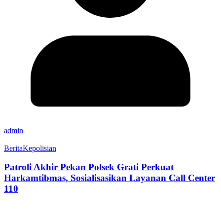
admin
Berita
Kepolisian
Patroli Akhir Pekan Polsek Grati Perkuat
Harkamtibmas, Sosialisasikan Layanan Call Center
110