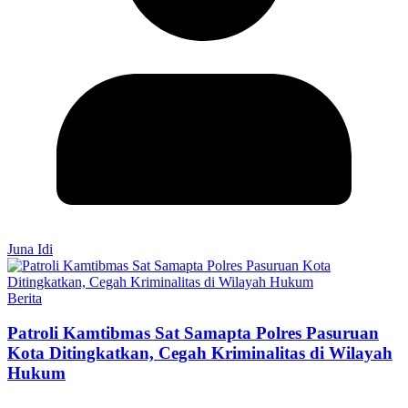
Juna Idi
Berita
Patroli Kamtibmas Sat Samapta Polres Pasuruan
Kota Ditingkatkan, Cegah Kriminalitas di Wilayah
Hukum