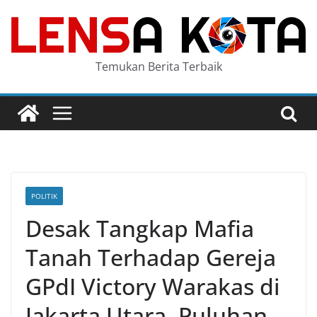
Skip
to
content
Temukan Berita Terbaik
POLITIK
Desak Tangkap Mafia
Tanah Terhadap Gereja
GPdI Victory Warakas di
Jakarta Utara, Puluhan