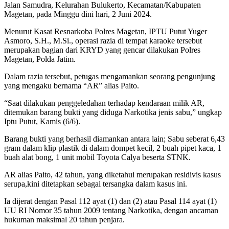
Jalan Samudra, Kelurahan Bulukerto, Kecamatan/Kabupaten
Magetan, pada Minggu dini hari, 2 Juni 2024.
Menurut Kasat Resnarkoba Polres Magetan, IPTU Putut Yuger
Asmoro, S.H., M.Si., operasi razia di tempat karaoke tersebut
merupakan bagian dari KRYD yang gencar dilakukan Polres
Magetan, Polda Jatim.
Dalam razia tersebut, petugas mengamankan seorang pengunjung
yang mengaku bernama “AR” alias Paito.
“Saat dilakukan penggeledahan terhadap kendaraan milik AR,
ditemukan barang bukti yang diduga Narkotika jenis sabu,” ungkap
Iptu Putut, Kamis (6/6).
Barang bukti yang berhasil diamankan antara lain; Sabu seberat 6,43
gram dalam klip plastik di dalam dompet kecil, 2 buah pipet kaca, 1
buah alat bong, 1 unit mobil Toyota Calya beserta STNK.
AR alias Paito, 42 tahun, yang diketahui merupakan residivis kasus
serupa,kini ditetapkan sebagai tersangka dalam kasus ini.
Ia dijerat dengan Pasal 112 ayat (1) dan (2) atau Pasal 114 ayat (1)
UU RI Nomor 35 tahun 2009 tentang Narkotika, dengan ancaman
hukuman maksimal 20 tahun penjara.