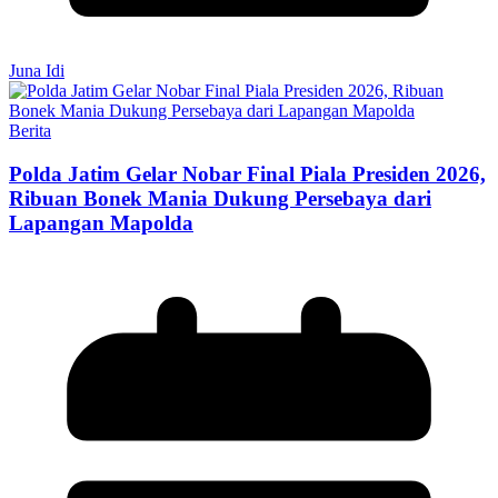
Juna Idi
Berita
Polda Jatim Gelar Nobar Final Piala Presiden 2026,
Ribuan Bonek Mania Dukung Persebaya dari
Lapangan Mapolda