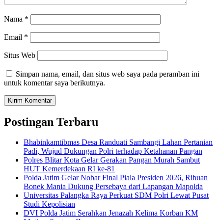
Nama
*
Email
*
Situs Web
Simpan nama, email, dan situs web saya pada peramban ini
untuk komentar saya berikutnya.
Postingan Terbaru
Bhabinkamtibmas Desa Randuati Sambangi Lahan Pertanian
Padi, Wujud Dukungan Polri terhadap Ketahanan Pangan
Polres Blitar Kota Gelar Gerakan Pangan Murah Sambut
HUT Kemerdekaan RI ke-81
Polda Jatim Gelar Nobar Final Piala Presiden 2026, Ribuan
Bonek Mania Dukung Persebaya dari Lapangan Mapolda
Universitas Palangka Raya Perkuat SDM Polri Lewat Pusat
Studi Kepolisian
DVI Polda Jatim Serahkan Jenazah Kelima Korban KM