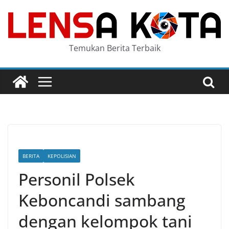
Skip
to
content
Temukan Berita Terbaik
BERITA
KEPOLISIAN
Personil Polsek
Keboncandi sambang
dengan kelompok tani