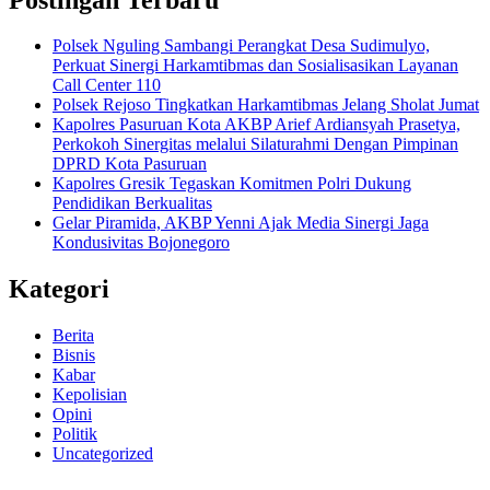
Polsek Nguling Sambangi Perangkat Desa Sudimulyo,
Perkuat Sinergi Harkamtibmas dan Sosialisasikan Layanan
Call Center 110
Polsek Rejoso Tingkatkan Harkamtibmas Jelang Sholat Jumat
Kapolres Pasuruan Kota AKBP Arief Ardiansyah Prasetya,
Perkokoh Sinergitas melalui Silaturahmi Dengan Pimpinan
DPRD Kota Pasuruan
Kapolres Gresik Tegaskan Komitmen Polri Dukung
Pendidikan Berkualitas
Gelar Piramida, AKBP Yenni Ajak Media Sinergi Jaga
Kondusivitas Bojonegoro
Kategori
Berita
Bisnis
Kabar
Kepolisian
Opini
Politik
Uncategorized