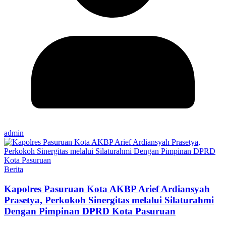
admin
Berita
Kapolres Pasuruan Kota AKBP Arief Ardiansyah
Prasetya, Perkokoh Sinergitas melalui Silaturahmi
Dengan Pimpinan DPRD Kota Pasuruan