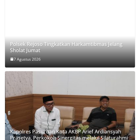
Polsek Rejoso Tingkatkan Harkamtibmas Jelang
Sholat Jumat
7 Agustus 2026
Kapolres Pasuruan Kota AKBP Arief Ardiansyah
Prasetya, Perkokoh Sinergitas melalui Silaturahmi