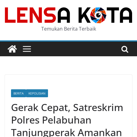
Skip
to
content
Temukan Berita Terbaik
BERITA
KEPOLISIAN
Gerak Cepat, Satreskrim
Polres Pelabuhan
Tanjungperak Amankan