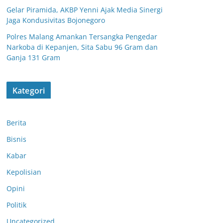
Gelar Piramida, AKBP Yenni Ajak Media Sinergi
Jaga Kondusivitas Bojonegoro
Polres Malang Amankan Tersangka Pengedar
Narkoba di Kepanjen, Sita Sabu 96 Gram dan
Ganja 131 Gram
Kategori
Berita
Bisnis
Kabar
Kepolisian
Polsek Nguling
Opini
Sambangi
Perangkat Desa
Politik
Sudimulyo,
Uncategorized