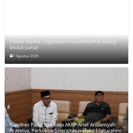
Polsek Rejoso Tingkatkan Harkamtibmas Jelang
Sholat Jumat
7 Agustus 2026
Kapolres Pasuruan Kota AKBP Arief Ardiansyah
Prasetya, Perkokoh Sinergitas melalui Silaturahmi