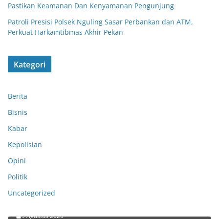
Pastikan Keamanan Dan Kenyamanan Pengunjung
Patroli Presisi Polsek Nguling Sasar Perbankan dan ATM,
Perkuat Harkamtibmas Akhir Pekan
Kategori
Berita
Bisnis
Kabar
Kepolisian
Opini
Politik
Patroli Dialogis Akhir Pekan, Polsek Pohjentrek
Ajak Masyarakat Turut Serta Dalam
Uncategorized
Harkamtibmas
Libur Akhir Pekan, Polsek Rejoso Hadir di Tengah
9 Agustus 2026