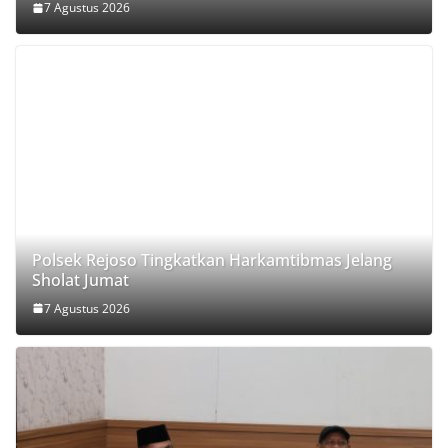
7 Agustus 2026
Polsek Rejoso Tingkatkan Harkamtibmas Jelang
Sholat Jumat
7 Agustus 2026