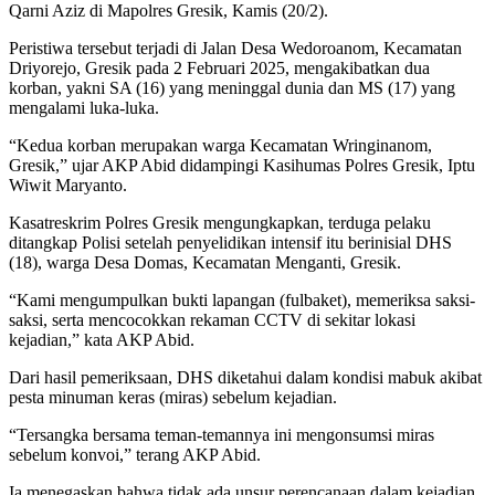
Qarni Aziz di Mapolres Gresik, Kamis (20/2).
Peristiwa tersebut terjadi di Jalan Desa Wedoroanom, Kecamatan
Driyorejo, Gresik pada 2 Februari 2025, mengakibatkan dua
korban, yakni SA (16) yang meninggal dunia dan MS (17) yang
mengalami luka-luka.
“Kedua korban merupakan warga Kecamatan Wringinanom,
Gresik,” ujar AKP Abid didampingi Kasihumas Polres Gresik, Iptu
Wiwit Maryanto.
Kasatreskrim Polres Gresik mengungkapkan, terduga pelaku
ditangkap Polisi setelah penyelidikan intensif itu berinisial DHS
(18), warga Desa Domas, Kecamatan Menganti, Gresik.
“Kami mengumpulkan bukti lapangan (fulbaket), memeriksa saksi-
saksi, serta mencocokkan rekaman CCTV di sekitar lokasi
kejadian,” kata AKP Abid.
Dari hasil pemeriksaan, DHS diketahui dalam kondisi mabuk akibat
pesta minuman keras (miras) sebelum kejadian.
“Tersangka bersama teman-temannya ini mengonsumsi miras
sebelum konvoi,” terang AKP Abid.
Ia menegaskan bahwa tidak ada unsur perencanaan dalam kejadian