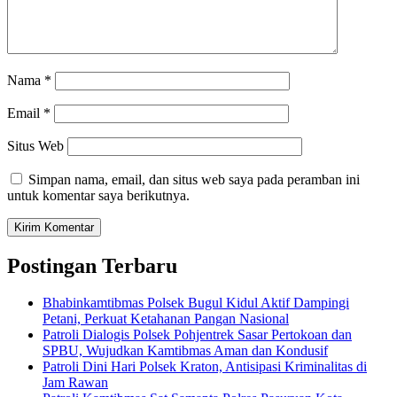
Nama
*
Email
*
Situs Web
Simpan nama, email, dan situs web saya pada peramban ini
untuk komentar saya berikutnya.
Postingan Terbaru
Bhabinkamtibmas Polsek Bugul Kidul Aktif Dampingi
Petani, Perkuat Ketahanan Pangan Nasional
Patroli Dialogis Polsek Pohjentrek Sasar Pertokoan dan
SPBU, Wujudkan Kamtibmas Aman dan Kondusif
Patroli Dini Hari Polsek Kraton, Antisipasi Kriminalitas di
Jam Rawan