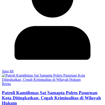
Juna Idi
Berita
Patroli Kamtibmas Sat Samapta Polres Pasuruan
Kota Ditingkatkan, Cegah Kriminalitas di Wilayah
Hukum