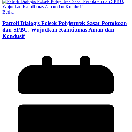
Berita
Patroli Dialogis Polsek Pohjentrek Sasar Pertokoan
dan SPBU, Wujudkan Kamtibmas Aman dan
Kondusif