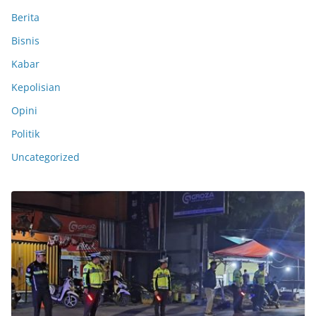
Berita
Bisnis
Kabar
Kepolisian
Opini
Politik
Uncategorized