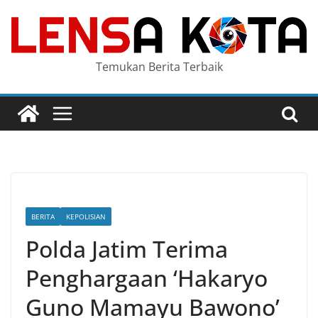
Skip
to
content
Temukan Berita Terbaik
BERITA
KEPOLISIAN
Polda Jatim Terima
Penghargaan ‘Hakaryo
Guno Mamayu Bawono’