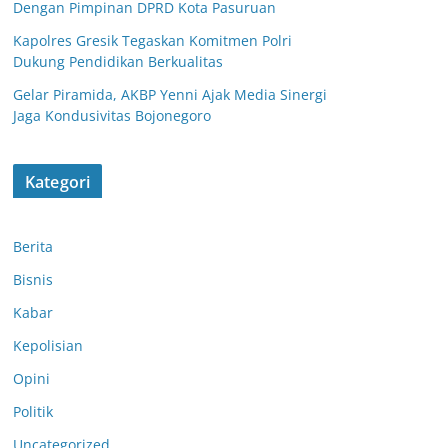
Dengan Pimpinan DPRD Kota Pasuruan
Kapolres Gresik Tegaskan Komitmen Polri
Dukung Pendidikan Berkualitas
Gelar Piramida, AKBP Yenni Ajak Media Sinergi
Jaga Kondusivitas Bojonegoro
Kategori
Berita
Bisnis
Kabar
Kepolisian
Polsek Nguling
Opini
Sambangi
Perangkat Desa
Politik
Sudimulyo,
Uncategorized