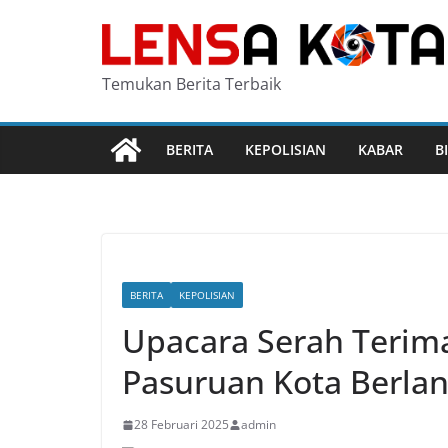
Skip
to
content
Temukan Berita Terbaik
BERITA
KEPOLISIAN
KABAR
B
BERITA
KEPOLISIAN
Upacara Serah Terima
Pasuruan Kota Berla
28 Februari 2025
admin