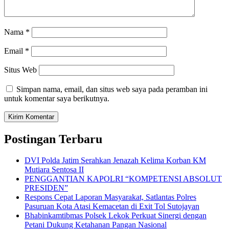
Nama
*
Email
*
Situs Web
Simpan nama, email, dan situs web saya pada peramban ini
untuk komentar saya berikutnya.
Postingan Terbaru
DVI Polda Jatim Serahkan Jenazah Kelima Korban KM
Mutiara Sentosa II
PENGGANTIAN KAPOLRI “KOMPETENSI ABSOLUT
PRESIDEN”
Respons Cepat Laporan Masyarakat, Satlantas Polres
Pasuruan Kota Atasi Kemacetan di Exit Tol Sutojayan
Bhabinkamtibmas Polsek Lekok Perkuat Sinergi dengan
Petani Dukung Ketahanan Pangan Nasional