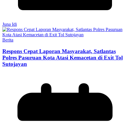
Juna Idi
Berita
Respons Cepat Laporan Masyarakat, Satlantas
Polres Pasuruan Kota Atasi Kemacetan di Exit Tol
Sutojayan