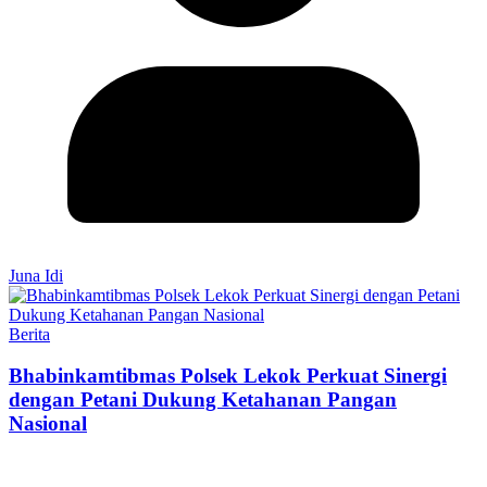
Juna Idi
Berita
Bhabinkamtibmas Polsek Lekok Perkuat Sinergi
dengan Petani Dukung Ketahanan Pangan
Nasional