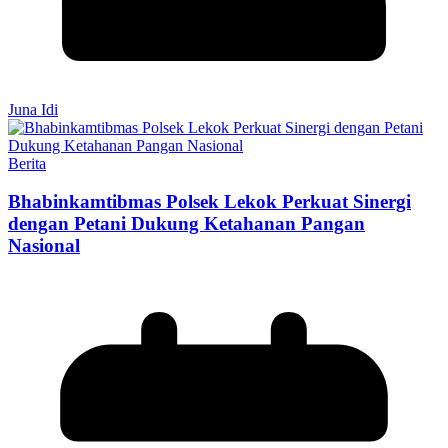
Juna Idi
Berita
Bhabinkamtibmas Polsek Lekok Perkuat Sinergi
dengan Petani Dukung Ketahanan Pangan
Nasional