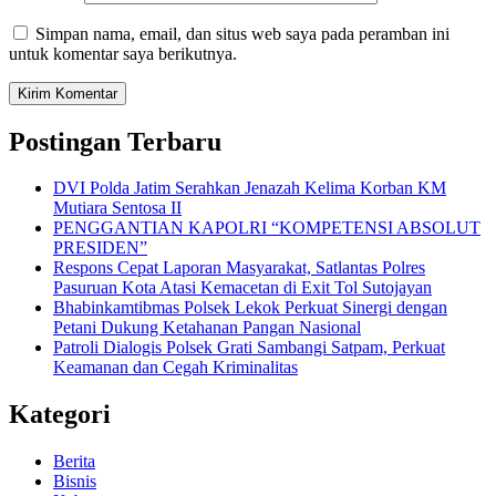
Simpan nama, email, dan situs web saya pada peramban ini
untuk komentar saya berikutnya.
Postingan Terbaru
DVI Polda Jatim Serahkan Jenazah Kelima Korban KM
Mutiara Sentosa II
PENGGANTIAN KAPOLRI “KOMPETENSI ABSOLUT
PRESIDEN”
Respons Cepat Laporan Masyarakat, Satlantas Polres
Pasuruan Kota Atasi Kemacetan di Exit Tol Sutojayan
Bhabinkamtibmas Polsek Lekok Perkuat Sinergi dengan
Petani Dukung Ketahanan Pangan Nasional
Patroli Dialogis Polsek Grati Sambangi Satpam, Perkuat
Keamanan dan Cegah Kriminalitas
Kategori
Berita
Bisnis