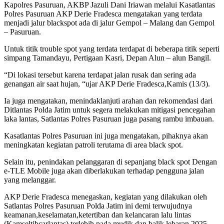
Kapolres Pasuruan, AKBP Jazuli Dani Iriawan melalui Kasatlantas
Polres Pasuruan AKP Derie Fradesca mengatakan yang terdata
menjadi jalur blackspot ada di jalur Gempol – Malang dan Gempol
– Pasuruan.
Untuk titik trouble spot yang terdata terdapat di beberapa titik seperti
simpang Tamandayu, Pertigaan Kasri, Depan Alun – alun Bangil.
“Di lokasi tersebut karena terdapat jalan rusak dan sering ada
genangan air saat hujan, “ujar AKP Derie Fradesca,Kamis (13/3).
Ia juga mengatakan, menindaklanjuti arahan dan rekomendasi dari
Ditlantas Polda Jatim untuk segera melakukan mitigasi pencegahan
laka lantas, Satlantas Polres Pasuruan juga pasang rambu imbauan.
Kasatlantas Polres Pasuruan ini juga mengatakan, pihaknya akan
meningkatan kegiatan patroli terutama di area black spot.
Selain itu, penindakan pelanggaran di sepanjang black spot Dengan
e-TLE Mobile juga akan diberlakukan terhadap pengguna jalan
yang melanggar.
AKP Derie Fradesca menegaskan, kegiatan yang dilakukan oleh
Satlantas Polres Pasuruan Polda Jatim ini demi terwujudnya
keamanan,keselamatan,ketertiban dan kelancaran lalu lintas
(Kamseltibcarlantas) terlebih pada mudik dan balik lebaran 2025