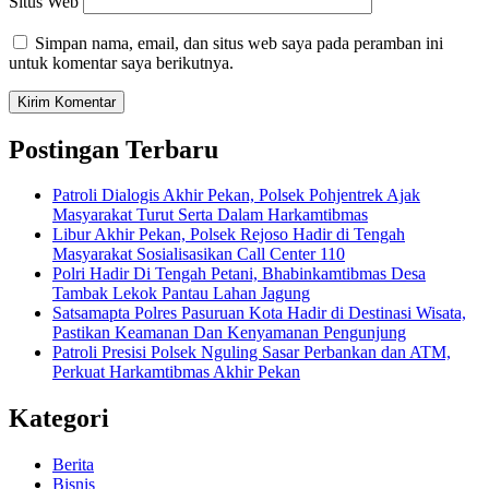
Situs Web
Simpan nama, email, dan situs web saya pada peramban ini
untuk komentar saya berikutnya.
Postingan Terbaru
Patroli Dialogis Akhir Pekan, Polsek Pohjentrek Ajak
Masyarakat Turut Serta Dalam Harkamtibmas
Libur Akhir Pekan, Polsek Rejoso Hadir di Tengah
Masyarakat Sosialisasikan Call Center 110
Polri Hadir Di Tengah Petani, Bhabinkamtibmas Desa
Tambak Lekok Pantau Lahan Jagung
Satsamapta Polres Pasuruan Kota Hadir di Destinasi Wisata,
Pastikan Keamanan Dan Kenyamanan Pengunjung
Patroli Presisi Polsek Nguling Sasar Perbankan dan ATM,
Perkuat Harkamtibmas Akhir Pekan
Kategori
Berita
Bisnis