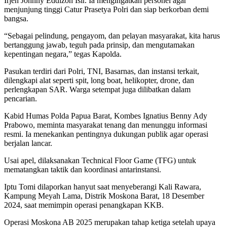
Irjen Johnny Eddizon Isir. Ia mengingatkan personel agar
menjunjung tinggi Catur Prasetya Polri dan siap berkorban demi
bangsa.
“Sebagai pelindung, pengayom, dan pelayan masyarakat, kita harus
bertanggung jawab, teguh pada prinsip, dan mengutamakan
kepentingan negara,” tegas Kapolda.
Pasukan terdiri dari Polri, TNI, Basarnas, dan instansi terkait,
dilengkapi alat seperti spit, long boat, helikopter, drone, dan
perlengkapan SAR. Warga setempat juga dilibatkan dalam
pencarian.
Kabid Humas Polda Papua Barat, Kombes Ignatius Benny Ady
Prabowo, meminta masyarakat tenang dan menunggu informasi
resmi. Ia menekankan pentingnya dukungan publik agar operasi
berjalan lancar.
Usai apel, dilaksanakan Technical Floor Game (TFG) untuk
mematangkan taktik dan koordinasi antarinstansi.
Iptu Tomi dilaporkan hanyut saat menyeberangi Kali Rawara,
Kampung Meyah Lama, Distrik Moskona Barat, 18 Desember
2024, saat memimpin operasi penangkapan KKB.
Operasi Moskona AB 2025 merupakan tahap ketiga setelah upaya