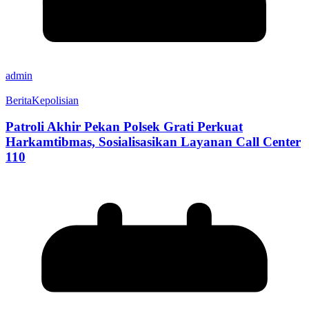
admin
Berita
Kepolisian
Patroli Akhir Pekan Polsek Grati Perkuat
Harkamtibmas, Sosialisasikan Layanan Call Center
110