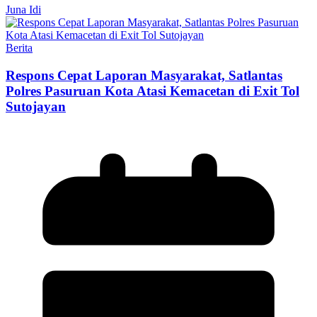
Juna Idi
Berita
Respons Cepat Laporan Masyarakat, Satlantas
Polres Pasuruan Kota Atasi Kemacetan di Exit Tol
Sutojayan