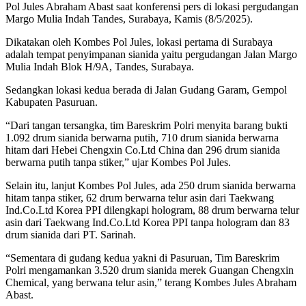
Pol Jules Abraham Abast saat konferensi pers di lokasi pergudangan
Margo Mulia Indah Tandes, Surabaya, Kamis (8/5/2025).
Dikatakan oleh Kombes Pol Jules, lokasi pertama di Surabaya
adalah tempat penyimpanan sianida yaitu pergudangan Jalan Margo
Mulia Indah Blok H/9A, Tandes, Surabaya.
Sedangkan lokasi kedua berada di Jalan Gudang Garam, Gempol
Kabupaten Pasuruan.
“Dari tangan tersangka, tim Bareskrim Polri menyita barang bukti
1.092 drum sianida berwarna putih, 710 drum sianida berwarna
hitam dari Hebei Chengxin Co.Ltd China dan 296 drum sianida
berwarna putih tanpa stiker,” ujar Kombes Pol Jules.
Selain itu, lanjut Kombes Pol Jules, ada 250 drum sianida berwarna
hitam tanpa stiker, 62 drum berwarna telur asin dari Taekwang
Ind.Co.Ltd Korea PPI dilengkapi hologram, 88 drum berwarna telur
asin dari Taekwang Ind.Co.Ltd Korea PPI tanpa hologram dan 83
drum sianida dari PT. Sarinah.
“Sementara di gudang kedua yakni di Pasuruan, Tim Bareskrim
Polri mengamankan 3.520 drum sianida merek Guangan Chengxin
Chemical, yang berwana telur asin,” terang Kombes Jules Abraham
Abast.