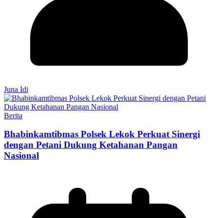
Juna Idi
Berita
Bhabinkamtibmas Polsek Lekok Perkuat Sinergi
dengan Petani Dukung Ketahanan Pangan
Nasional