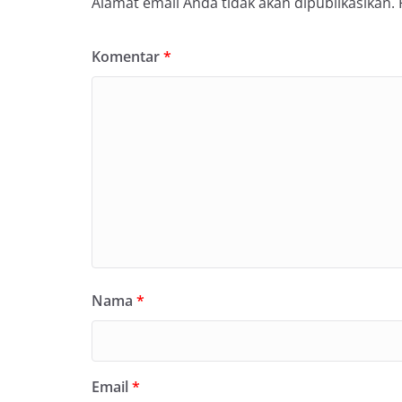
Alamat email Anda tidak akan dipublikasikan.
Komentar
*
Nama
*
Email
*