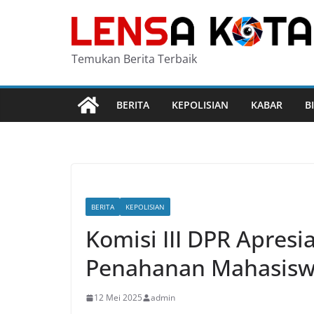
Skip
to
content
Temukan Berita Terbaik
BERITA
KEPOLISIAN
KABAR
B
BERITA
KEPOLISIAN
Komisi III DPR Apresi
Penahanan Mahasiswi
12 Mei 2025
admin