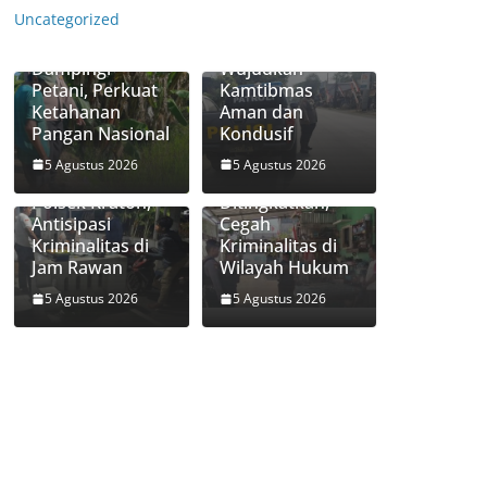
Bhabinkamtibm
Pohjentrek
Uncategorized
as Polsek Bugul
Sasar Pertokoan
Kidul Aktif
dan SPBU,
Dampingi
Wujudkan
Petani, Perkuat
Kamtibmas
Ketahanan
Aman dan
Patroli
Pangan Nasional
Kondusif
Kamtibmas Sat
Samapta Polres
5 Agustus 2026
5 Agustus 2026
Patroli Dini Hari
Pasuruan Kota
Polsek Kraton,
Ditingkatkan,
Antisipasi
Cegah
Kriminalitas di
Kriminalitas di
Jam Rawan
Wilayah Hukum
5 Agustus 2026
5 Agustus 2026