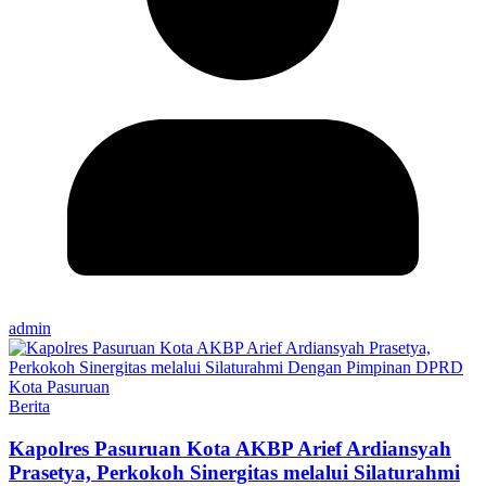
admin
Berita
Kapolres Pasuruan Kota AKBP Arief Ardiansyah
Prasetya, Perkokoh Sinergitas melalui Silaturahmi