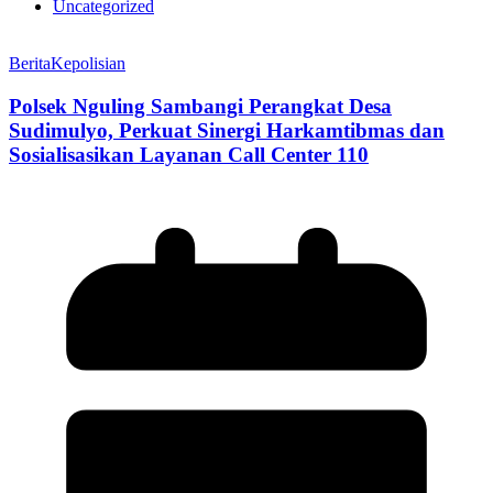
Uncategorized
Berita
Kepolisian
Polsek Nguling Sambangi Perangkat Desa
Sudimulyo, Perkuat Sinergi Harkamtibmas dan
Sosialisasikan Layanan Call Center 110