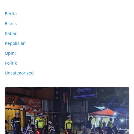
Berita
Bisnis
Kabar
Kepolisian
Opini
Politik
Uncategorized