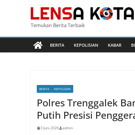
Skip
to
content
Temukan Berita Terbaik
BERITA
KEPOLISIAN
KABAR
B
BERITA
KEPOLISIAN
Polres Trenggalek B
Putih Presisi Pengge
3 Juni 2026
admin