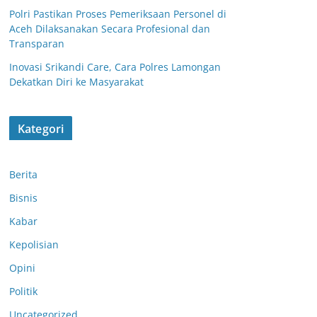
Polri Pastikan Proses Pemeriksaan Personel di
Aceh Dilaksanakan Secara Profesional dan
Transparan
Inovasi Srikandi Care, Cara Polres Lamongan
Dekatkan Diri ke Masyarakat
Kategori
Berita
Bisnis
Kabar
Kepolisian
Opini
Politik
Patroli Presisi
Patroli Akhir
Uncategorized