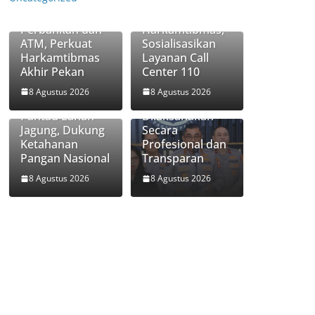
Polsek Nguling
Pekan Polsek
Sasar
Grati Perkuat
Perbankan dan
Harkamtibmas,
ATM, Perkuat
Sosialisasikan
Harkamtibmas
Layanan Call
Polri Pastikan
Akhir Pekan
Center 110
Bhabinkamtibm
Proses
as Desa
Pemeriksaan
8 Agustus 2026
8 Agustus 2026
Penunggul
Personel di Aceh
Pantau Lahan
Dilaksanakan
Jagung, Dukung
Secara
Ketahanan
Profesional dan
Pangan Nasional
Transparan
8 Agustus 2026
8 Agustus 2026