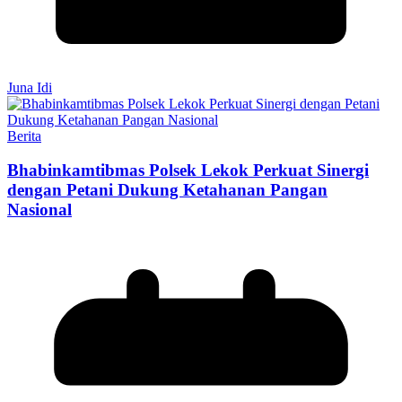
Juna Idi
Berita
Bhabinkamtibmas Polsek Lekok Perkuat Sinergi
dengan Petani Dukung Ketahanan Pangan
Nasional