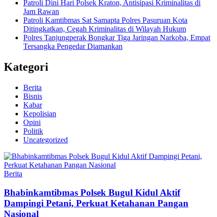
Patroli Dini Hari Polsek Kraton, Antisipasi Kriminalitas di
Jam Rawan
Patroli Kamtibmas Sat Samapta Polres Pasuruan Kota
Ditingkatkan, Cegah Kriminalitas di Wilayah Hukum
Polres Tanjungperak Bongkar Tiga Jaringan Narkoba, Empat
Tersangka Pengedar Diamankan
Kategori
Berita
Bisnis
Kabar
Kepolisian
Opini
Politik
Uncategorized
Berita
Bhabinkamtibmas Polsek Bugul Kidul Aktif
Dampingi Petani, Perkuat Ketahanan Pangan
Nasional