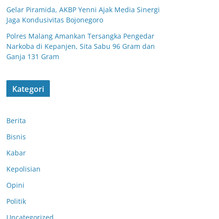
Gelar Piramida, AKBP Yenni Ajak Media Sinergi
Jaga Kondusivitas Bojonegoro
Polres Malang Amankan Tersangka Pengedar
Narkoba di Kepanjen, Sita Sabu 96 Gram dan
Ganja 131 Gram
Kategori
Berita
Bisnis
Kabar
Kepolisian
Polsek Nguling
Opini
Sambangi
Perangkat Desa
Politik
Sudimulyo,
Uncategorized