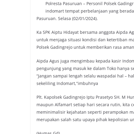
Polresta Pasuruan – Personil Polsek Gadingr
indomart tempat perbelanjaan yang berada 
Pasuruan. Selasa (02/01/2024).
Ka SPK Aiptu Hidayat bersama anggota Aipda Agu
untuk menjaga situasi kondisi dan ketertiban ma
Polsek Gadingrejo untuk memberikan rasa ama
Aipda Agus juga mengimbau kepada kasir Indo
pengunjung yang masuk ke dalam Toko hanya sek
“Jangan sampai lengah selalu waspadai hal – ha
sekeliling Indomart,”imbuhnya
Plt. Kapolsek Gadingrejo Iptu Prasetyo SH. M H
maupun Alfamart setiap hari secara rutin, kita 
meminimalisir kejahatan seperti perampokan ma
merupakan salah satu upaya pihak kepolisian un
(Humas Gd)