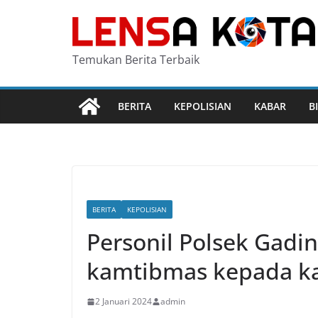
Skip
to
content
Temukan Berita Terbaik
BERITA
KEPOLISIAN
KABAR
B
BERITA
KEPOLISIAN
Personil Polsek Gadi
kamtibmas kepada ka
2 Januari 2024
admin