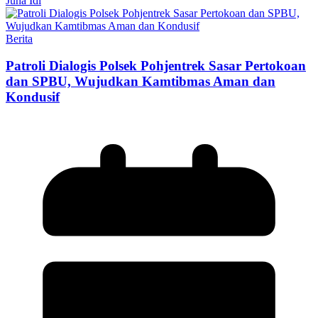
Juna Idi
Berita
Patroli Dialogis Polsek Pohjentrek Sasar Pertokoan
dan SPBU, Wujudkan Kamtibmas Aman dan
Kondusif