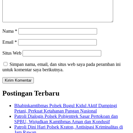
Nama
*
Email
*
Situs Web
Simpan nama, email, dan situs web saya pada peramban ini
untuk komentar saya berikutnya.
Postingan Terbaru
Bhabinkamtibmas Polsek Bugul Kidul Aktif Dampingi
Petani, Perkuat Ketahanan Pangan Nasional
Patroli Dialogis Polsek Pohjentrek Sasar Pertokoan dan
SPBU, Wujudkan Kamtibmas Aman dan Kondusif
Patroli Dini Hari Polsek Kraton, Antisipasi Kriminalitas di
Jam Rawan