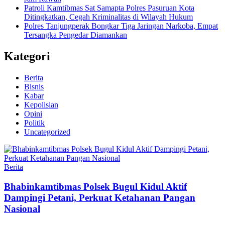
Patroli Kamtibmas Sat Samapta Polres Pasuruan Kota
Ditingkatkan, Cegah Kriminalitas di Wilayah Hukum
Polres Tanjungperak Bongkar Tiga Jaringan Narkoba, Empat
Tersangka Pengedar Diamankan
Kategori
Berita
Bisnis
Kabar
Kepolisian
Opini
Politik
Uncategorized
Berita
Bhabinkamtibmas Polsek Bugul Kidul Aktif
Dampingi Petani, Perkuat Ketahanan Pangan
Nasional