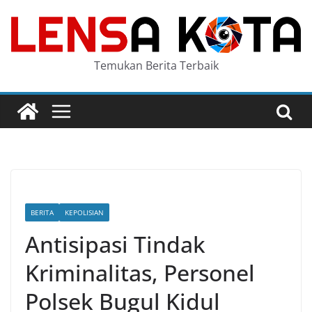
Skip
to
content
Temukan Berita Terbaik
BERITA
KEPOLISIAN
Antisipasi Tindak
Kriminalitas, Personel
Polsek Bugul Kidul